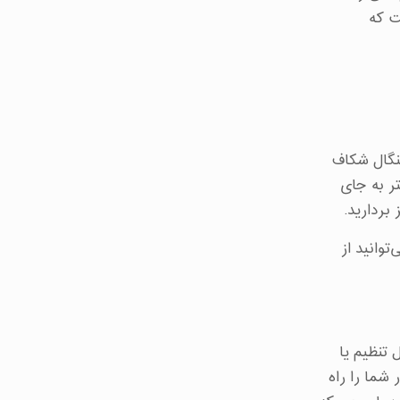
ت که
نگال شکاف
تر به جای
بردارید.
وانید از
 تنظیم یا
 شما را راه